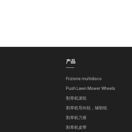
产品
Frizione multidisco
Push Lawn Mower Wheels
割草机滚轮
割草机导向轮，辅助轮
割草机刀座
割草机皮带