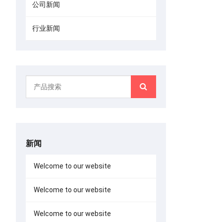
公司新闻
行业新闻
新闻
Welcome to our website
Welcome to our website
Welcome to our website