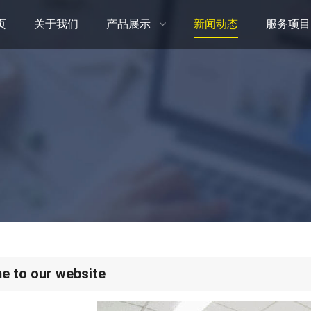
页
关于我们
产品展示
新闻动态
服务项目
 to our website