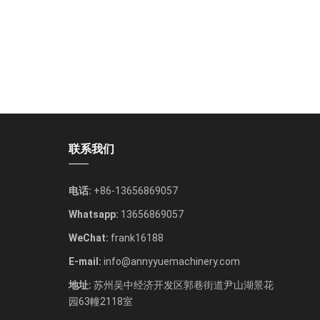
联系我们
电话:
+86-13656869057
Whatsapp:
13656869057
WeChat:
frank16188
E-mail:
info@annyyuemachinery.com
地址:
苏州吴中经济开发区郭巷街道尹山湖景花
园63幢2118室