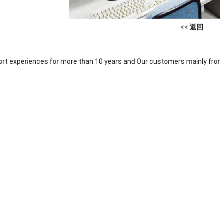
<<
返回
rt experiences for more than 10 years and Our customers mainly fro
.