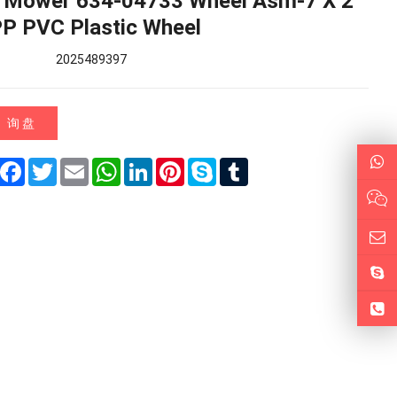
 Mower 634-04733 Wheel Asm-7 X 2
PP PVC Plastic Wheel
2025489397
询 盘
Share
Facebook
Twitter
Email
WhatsApp
LinkedIn
Pinterest
Skype
Tumblr