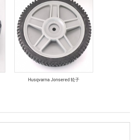
Husqvarna Jonsered 轮子