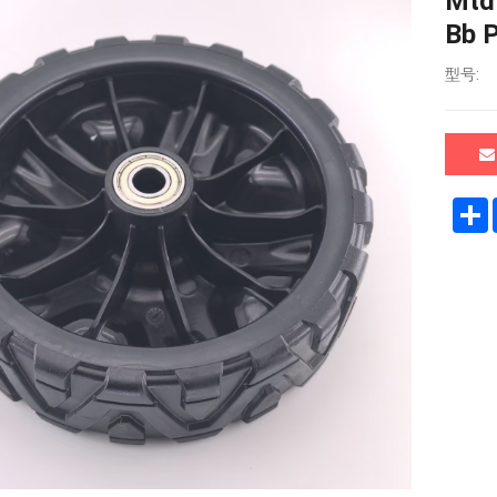
Mtd
Bb 
型号: