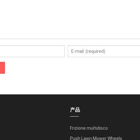
产品
Frizione multidisco
Push Lawn Mower Wheels