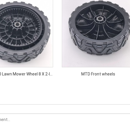
 Lawn Mower Wheel 8 X 2-In
MTD Front wheels
for Mtd Original